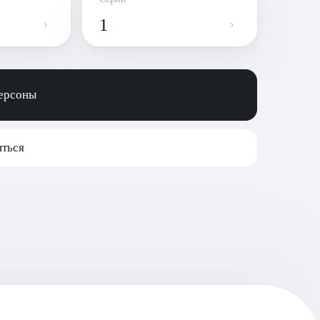
1
персоны
ться