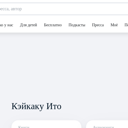
ко у нас
Для детей
Бесплатно
Подкасты
Пресса
Моё
П
Кэйкаку Ито
Книги
Аудиокниги