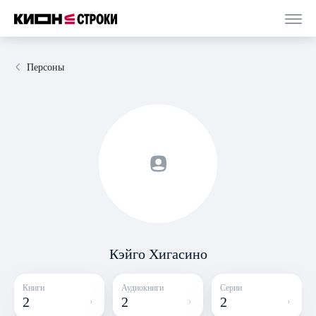
Персоны
Кэйго Хигасино
Книги
Аудиокниги
Серии
2
2
2