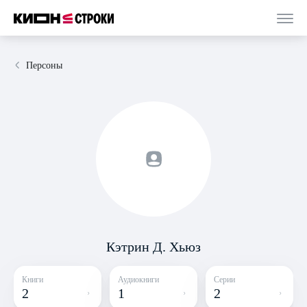
Персоны
Кэтрин Д. Хьюз
Книги
Аудиокниги
Серии
2
1
2