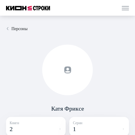
Персоны
Катя Фриксе
Книги
Серии
2
1