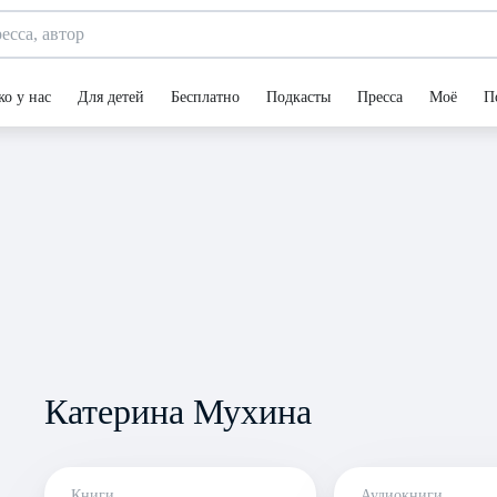
ко у нас
Для детей
Бесплатно
Подкасты
Пресса
Моё
П
Катерина Мухина
Книги
Аудиокниги