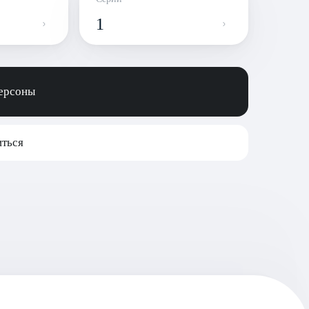
1
персоны
ться