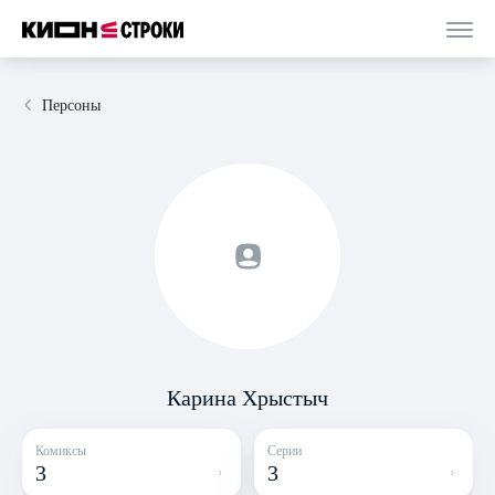
Персоны
Карина Хрыстыч
Комиксы
Серии
3
3