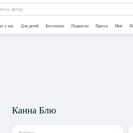
ко у нас
Для детей
Бесплатно
Подкасты
Пресса
Моё
П
Канна Блю
Комиксы