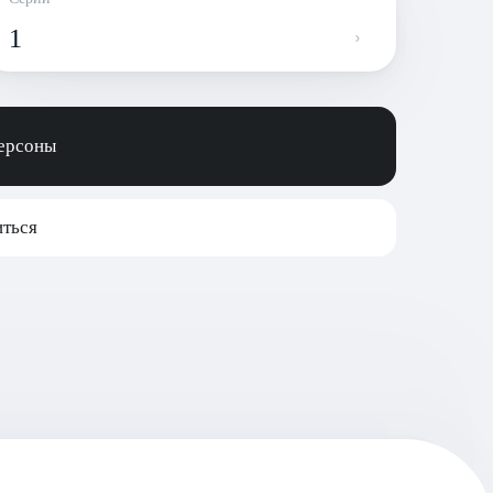
1
персоны
ться