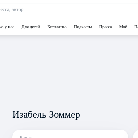
ко у нас
Для детей
Бесплатно
Подкасты
Пресса
Моё
П
Изабель Зоммер
Книги