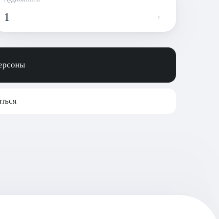
1
персоны
ться