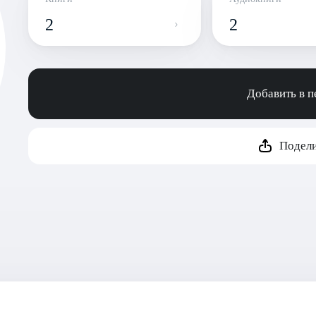
2
2
Добавить в 
Подели