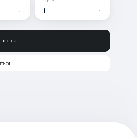
1
персоны
ться