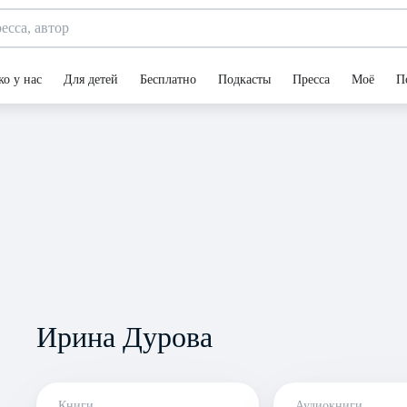
ко у нас
Для детей
Бесплатно
Подкасты
Пресса
Моё
П
Ирина Дурова
Книги
Аудиокниги