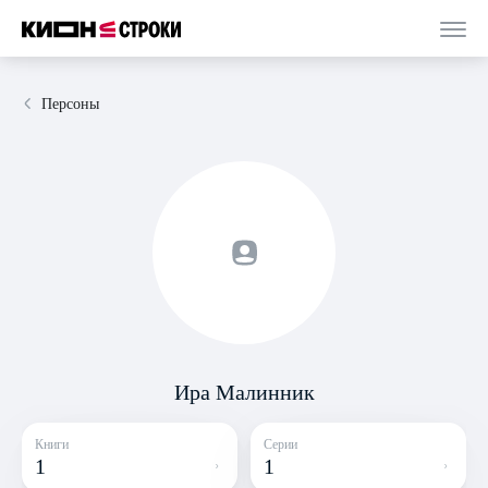
Персоны
Ира Малинник
Книги
Серии
1
1