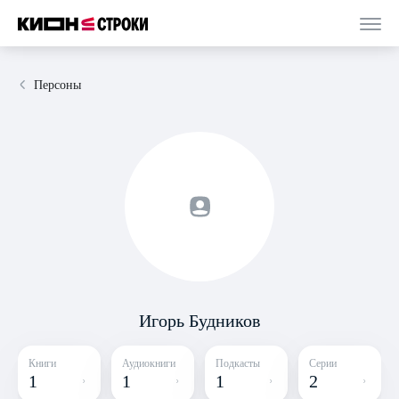
Персоны
Игорь Будников
Книги
Аудиокниги
Подкасты
Серии
1
1
1
2