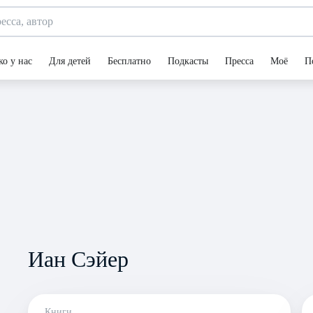
ко у нас
Для детей
Бесплатно
Подкасты
Пресса
Моё
П
Иан Сэйер
Книги