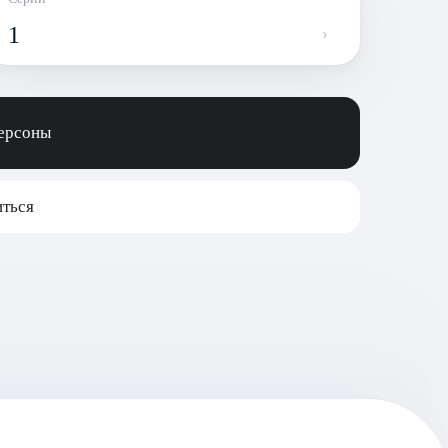
1
персоны
ться