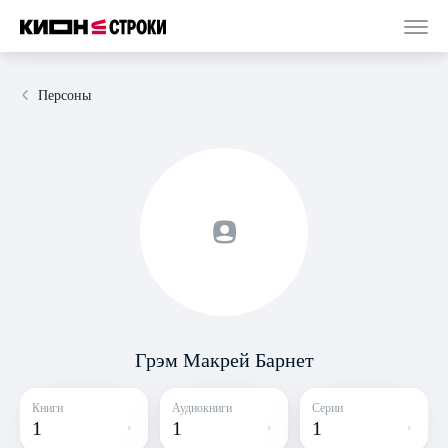
Персоны
Грэм Макрей Барнет
Книги
Аудиокниги
Серии
1
1
1