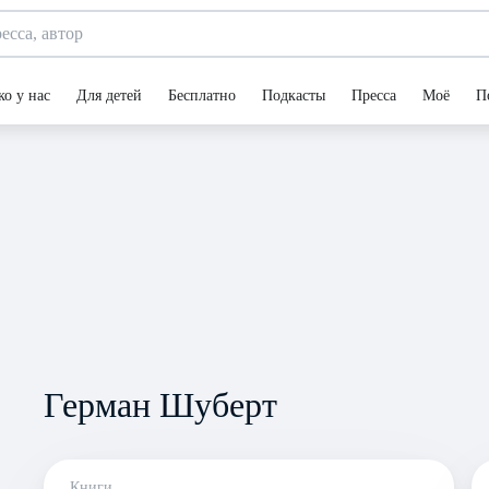
ко у нас
Для детей
Бесплатно
Подкасты
Пресса
Моё
П
Герман Шуберт
Книги