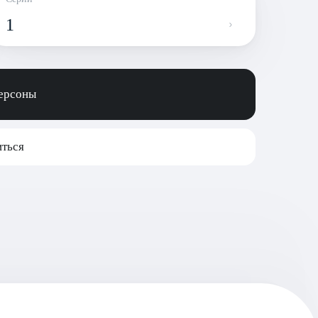
1
персоны
ться