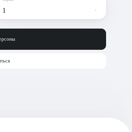
1
персоны
ться