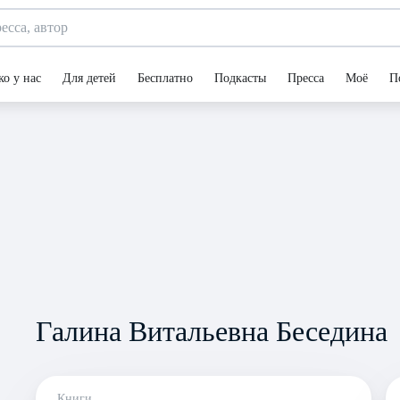
ко у нас
Для детей
Бесплатно
Подкасты
Пресса
Моё
П
Галина Витальевна Беседина
Книги