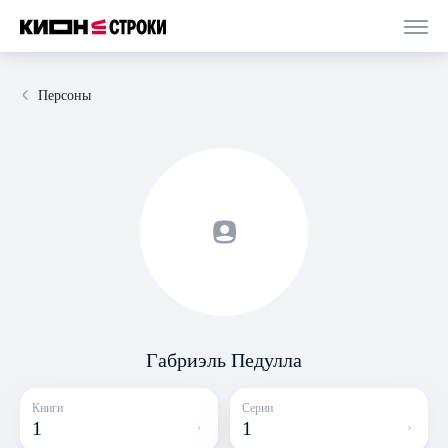
Персоны
Габриэль Педулла
Книги
Серии
1
1