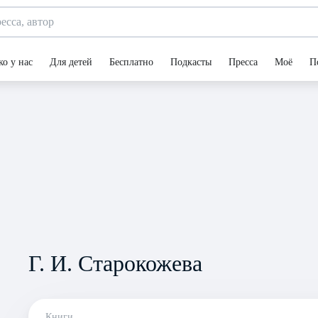
ко у нас
Для детей
Бесплатно
Подкасты
Пресса
Моё
П
Г. И. Старокожева
Книги