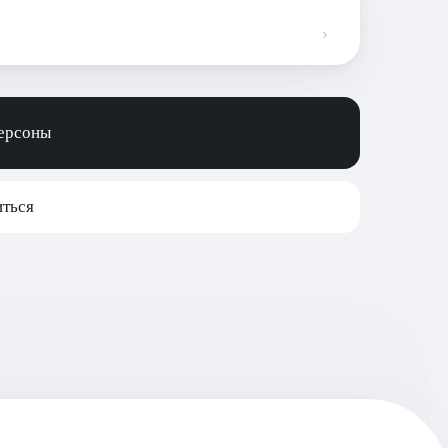
персоны
ться