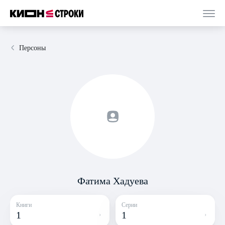
Персоны
Фатима Хадуева
Книги
Серии
1
1