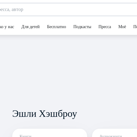
ко у нас
Для детей
Бесплатно
Подкасты
Пресса
Моё
П
Эшли Хэшброу
Книги
Аудиокниги