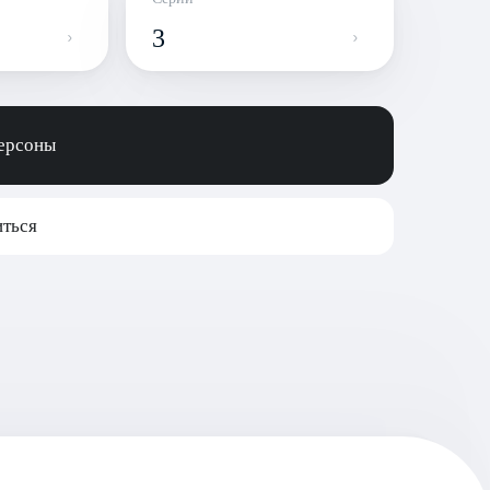
3
персоны
ться