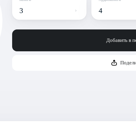
3
4
Добавить в 
Подели