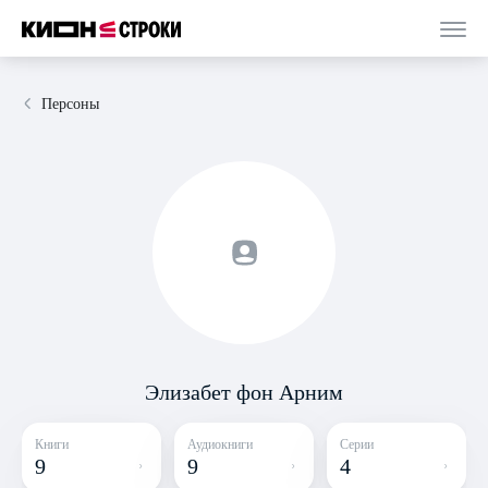
Персоны
Элизабет фон Арним
Книги
Аудиокниги
Серии
9
9
4