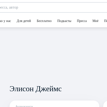
ко у нас
Для детей
Бесплатно
Подкасты
Пресса
Моё
П
Элисон Джеймс
Аудиокниги