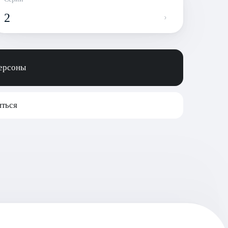
2
персоны
ться