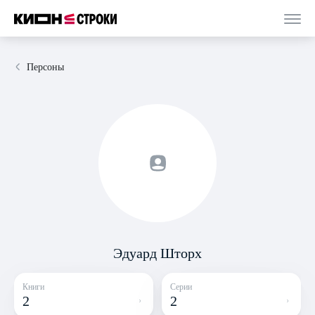
Персоны
Эдуард Шторх
Книги
Серии
2
2