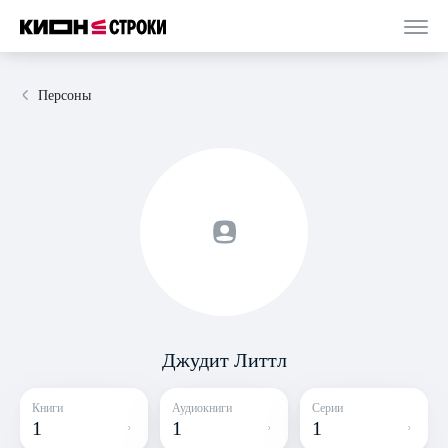
Персоны
Джудит Литтл
Книги
Аудиокниги
Серии
1
1
1