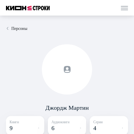
Персоны
Джордж Мартин
Книги
Аудиокниги
Серии
9
6
4