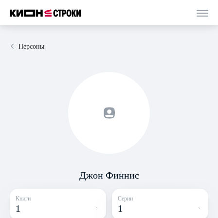
Персоны
Джон Финнис
Книги
Серии
1
1