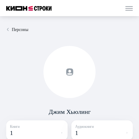
Персоны
Джим Хьюлинг
Книги
Аудиокниги
1
1