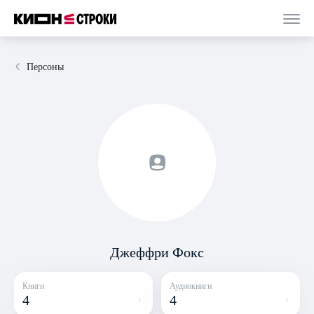
Персоны
Джеффри Фокс
Книги
Аудиокниги
4
4