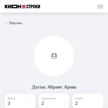
Персоны
Дуглас Абрамс Арава
Книги
Аудиокниги
Серии
3
2
2