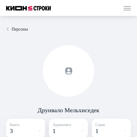
Персоны
Друнвало Мельхиседек
Книги
Аудиокниги
Серии
3
1
1