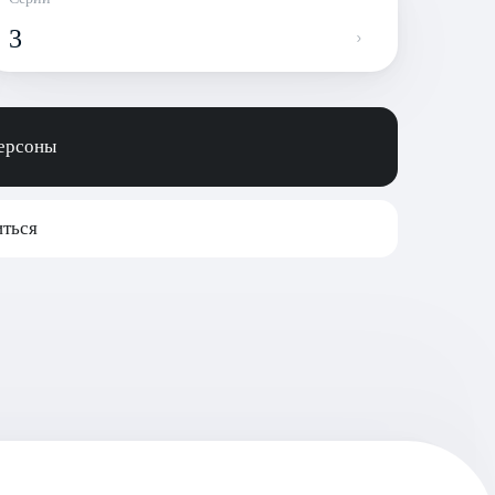
3
персоны
ться