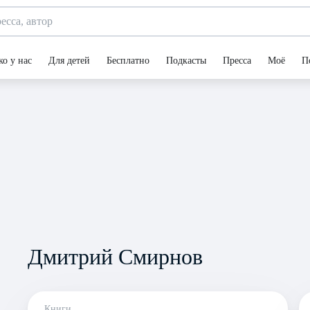
ко у нас
Для детей
Бесплатно
Подкасты
Пресса
Моё
П
Дмитрий Смирнов
Книги