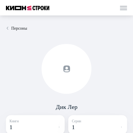
Персоны
Дик Лер
Книги
Серии
1
1