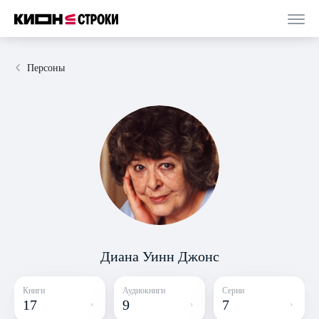
Персоны
Диана Уинн Джонс
Книги
Аудиокниги
Серии
17
9
7