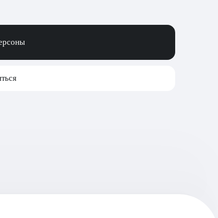
персоны
ться