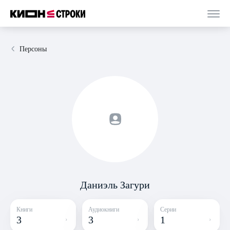
Персоны
Даниэль Загури
Книги
Аудиокниги
Серии
3
3
1