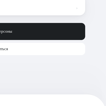
персоны
ться