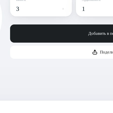
3
1
Добавить в 
Подели