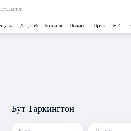
ко у нас
Для детей
Бесплатно
Подкасты
Пресса
Моё
П
Бут Таркингтон
Книги
Аудиокниги