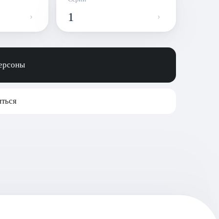
1
персоны
ться