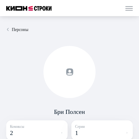
Персоны
Бри Полсен
Комиксы
Серии
2
1