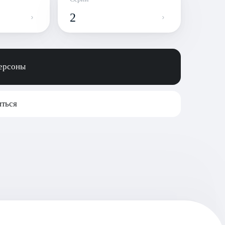
2
персоны
ться