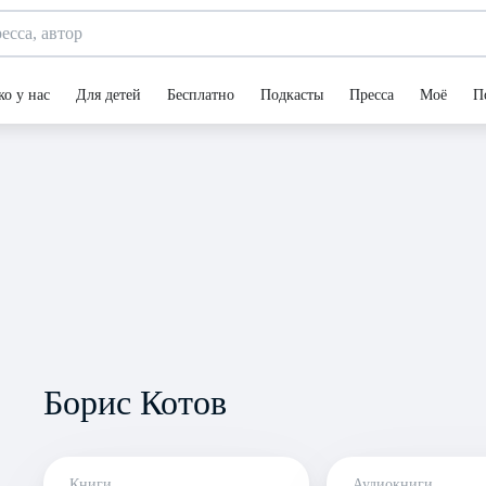
ко у нас
Для детей
Бесплатно
Подкасты
Пресса
Моё
П
Борис Котов
Книги
Аудиокниги