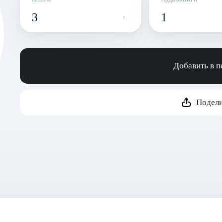
3
1
Добавить в 
Подели