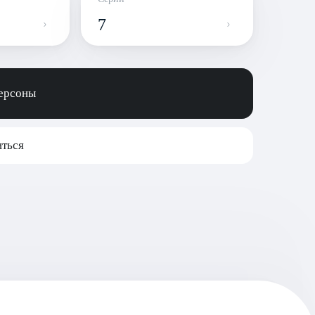
7
персоны
ться