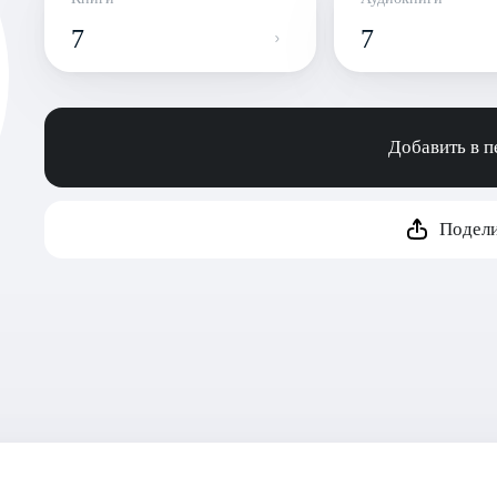
7
7
Добавить в 
Подели