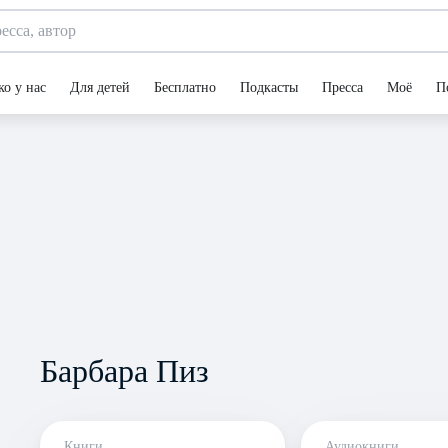
ко у нас
Для детей
Бесплатно
Подкасты
Пресса
Моё
П
Барбара Пиз
Книги
Аудиокниги