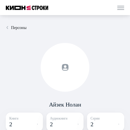
Персоны
Айзек Нолан
Книги
Аудиокниги
Серии
2
2
2