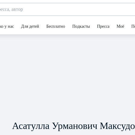
ко у нас
Для детей
Бесплатно
Подкасты
Пресса
Моё
П
Асатулла Урманович Максудо