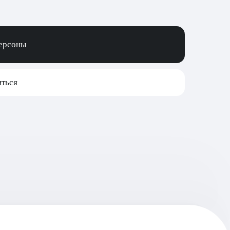
персоны
ться