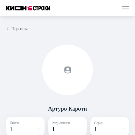
Персоны
Артуро Кароти
Книги
Аудиокниги
Серии
1
1
1