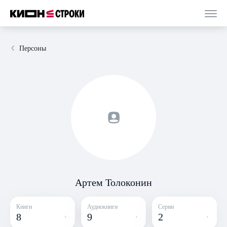
Персоны
Артем Толоконин
Книги
Аудиокниги
Серии
8
9
2