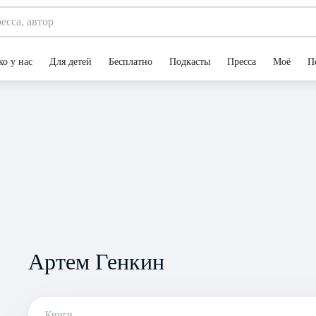
ко у нас
Для детей
Бесплатно
Подкасты
Пресса
Моё
П
Артем Генкин
Книги