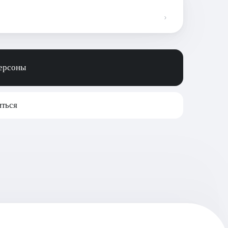
персоны
ться