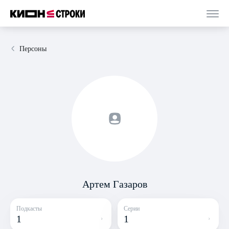
Персоны
Артем Газаров
Подкасты
Серии
1
1