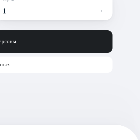
1
персоны
ться