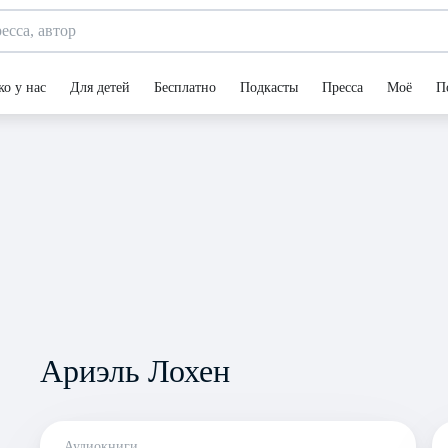
ко у нас
Для детей
Бесплатно
Подкасты
Пресса
Моё
П
Ариэль Лохен
Аудиокниги