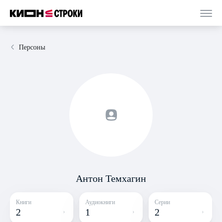
Персоны
Антон Темхагин
Книги
Аудиокниги
Серии
2
1
2