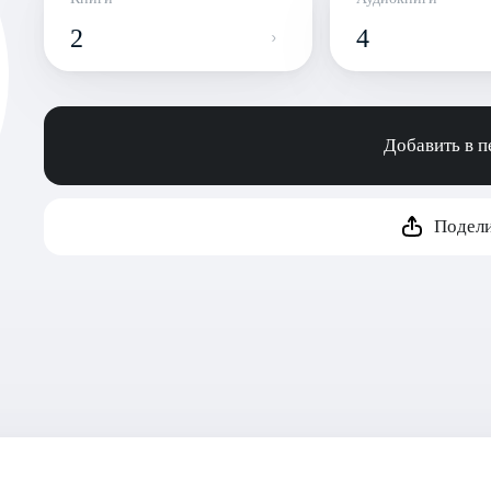
2
4
Добавить в 
Подели