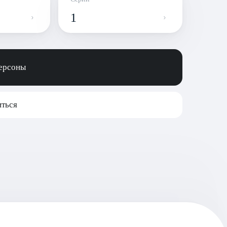
1
персоны
ться