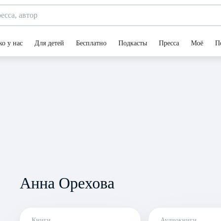
ко у нас
Для детей
Бесплатно
Подкасты
Пресса
Моё
П
Анна Орехова
Книги
Аудиокниги