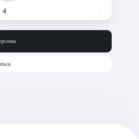
4
персоны
ться