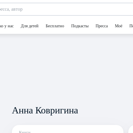
ко у нас
Для детей
Бесплатно
Подкасты
Пресса
Моё
П
Анна Ковригина
Книги