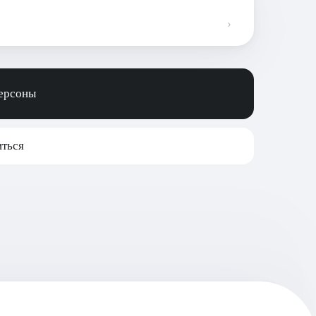
персоны
ться