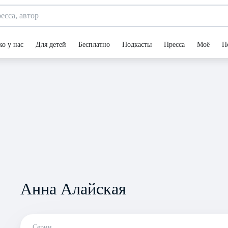
ко у нас
Для детей
Бесплатно
Подкасты
Пресса
Моё
П
Анна Алайская
Серии